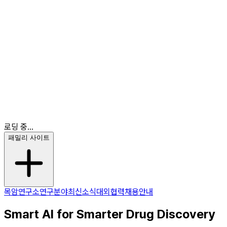
최신소식
대외협력
채용안내
KR
EN
KR
로딩 중...
패밀리 사이트
목암연구소
연구분야
최신소식
대외협력
채용안내
Smart AI for Smarter Drug Discovery